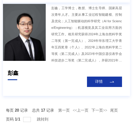
获上海市自动化学会自然科学奖二等奖、中国自
彭鑫，工学博士，教授、博士生导师、国家高层
动化学会青年学术年会最佳论文奖、亚洲控制会
次青年人才。主要从事工业过程智能建模、控制
议最佳海报奖、自主无人系统国际会议最佳论文
及优化；人工智能驱动的科学研究（AI for Scienc
奖等多项荣誉奖励。担任Journal of Automation a
e/Engineering）；机器视觉及其工业应用方面的
nd Intelligence、Intelligence Robotics等多个国际
研究工作。相关研究获得2024年上海自然科学奖
期刊的青年编委；担任中国自动化学会混合智能
二等奖（第一完成人）、2024年华东理工大学青
专业委员会委员、中国指挥与控制学会智能控制
年五四奖章（个人）、2022年上海自然科学奖二
与系统专业委员会委员
等奖（第二完成人）及2023年中国仪器仪表学会
科技进步二等奖（第二完成人），并获2021年上
海市浦江学者人才计划（A类）、上海市青年科技
彭鑫
英才扬帆计划（2018年）资助，担任IEEE Senior
member、中国自动化学会高级会员、技术过程的
详情
故障诊断与安全性专业委员会委员、环境感知与
保护自动化专业委员会委员，上海市自动化学会
理事，中国人工智能学会智能诊断与健康管理专
业委员会委员，欧美同学会华理分会理事等。主
每页
20
记录
总共
17
记录
第一页
<<上一页
下一页>>
尾页
持科技部国家重点研发计划项目课题1项、国家自
页码
1
/
1
跳转到
然科学基金面上及青年项目各1项、省部级基金3
项。作为主要参与人参与国家自然科学基金重大
项目及应急管理项目、国家重点研发计划各1项，