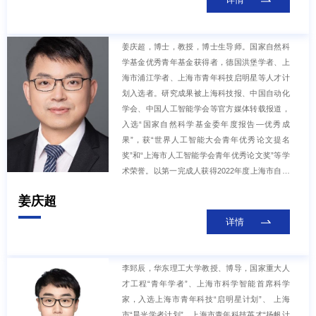
级期刊Journal of Neural Engineering编委等9个S
CI期刊的副主编或编委。担任中国生物医学工程
学会脑机接口学组秘书长，中国自动化学会教育
姜庆超，博士，教授，博士生导师。国家自然科
工作委员会委员，中国自动化学会特聘专家。主
学基金优秀青年基金获得者，德国洪堡学者、上
要研究人机混合智能新技术、人机交互系统、新
海市浦江学者、上海市青年科技启明星等人才计
型医疗康复技术、信号处理与识别、外骨骼机器
划入选者。研究成果被上海科技报、中国自动化
人开发与应用和智能机器人的交互技术等。相关
学会、中国人工智能学会等官方媒体转载报道，
研究成果已在脑机接口领域顶级期刊Jour
入选“国家自然科学基金委年度报告—优秀成
果”，获“世界人工智能大会青年优秀论文提名
奖”和“上海市人工智能学会青年优秀论文奖”等学
术荣誉。以第一完成人获得2022年度上海市自然
科学奖二等奖。于华东理工大学获得工学学士和
姜庆超
博士学位，之后曾赴加拿大University of Albert
a、德国University of Duisburg-Essen、中国香港
详情
The Hong Kong University of Science and Techn
ology、以及日本Kyoto University从事研究工作。
研究方向包括复杂过程智能建模与状态监测、机
李郅辰，华东理工大学教授、博导，国家重大人
器视觉与图像处理、绿色生物制造与数字孪生、
才工程“青年学者”、上海市科学智能首席科学
智能信息处理与系统集成等。近年来，以第一或
家，入选上海市青年科技“启明星计划”、 上海
通讯作者在Nature Communications、IEEE Tran
市“晨光学者计划”、上海市青年科技英才“扬帆计