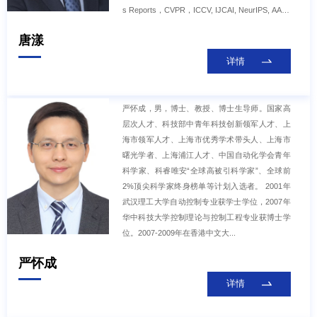
s Reports，CVPR，ICCV, IJCAI, NeurIPS, AAAI,
ACM MM, SIAM会刊，Automatica和IEEE汇刊系
唐漾
列等上发表论文200余篇（含Automatica、IEEE
汇刊和CCF-A类论文近200篇），申请/公开/授权
详情
专利20余件。主持国家科技部重点研发计划项目
和课题，4项国家自然科学基金重点类项目等。担
任IEEE Transactions on Industrial Informatics共
严怀成，男，博士、教授、博士生导师。国家高
同主编，IEEE Transactions on Circuits and Syst
层次人才、科技部中青年科技创新领军人才、上
ems I: Regular Papers资深领域编辑，IEEE Tran
海市领军人才、上海市优秀学术带头人、上海市
sactions o
曙光学者、上海浦江人才、中国自动化学会青年
科学家、科睿唯安“全球高被引科学家”、全球前
2%顶尖科学家终身榜单等计划入选者。 2001年
武汉理工大学自动控制专业获学士学位，2007年
华中科技大学控制理论与控制工程专业获博士学
位。2007-2009年在香港中文大...
严怀成
详情