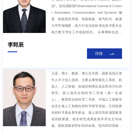
sactions on Neural Networks and Learning
划”。担任国际期刊International Journal of Contro
l, Automation, Communication, and Systems 编
委、智能系统学报、智能制造、电气时代、南通
大学学报编委，电力行业信息标准化技术委员会
电力数字孪生工作组副组长。 从事网络信息安
全、人工智能理论及应用、网络化无人系统/无人
李郅辰
机/机器人协同控制及应用、新能源电力系统预测
分析、能源互联网协同调控、电动汽车-电网互动
详情
等领域研究工作。主持国家自然科学基金面上项
目、青年科学基金、中央军委国防科技基础加强
计划项目、装备预研领域基金等国家级课题4
王孟，博士，教授，博士生导师，国家高层次青
项，中国人民解放军军事科学院战略技术重点专
年人才计划入选者。主要从事智能无人系统、机
项、上海市自然科学基金探索类项目、中国博士
器人、人工智能、智能控制理论及应用等方向的
后科学基金特别资助、一等资助等省部级课题 15
研究。获上海市自然科学二等奖（第一完成
项，国家电网公司总部科技项目课题、浙江电力
人）、教育部自然科学二等奖、中国人工智能学
公司“揭榜挂帅”项目、福建电力公司“揭榜招贤”项
会吴文俊人工智能自然科学奖等奖励。主持国家
目、青海电力公司科技项目等企业课题12项。获
自然科学基金青年基金、面上项目等多项国家及
得2023
省部级课题。相关研究成果发表学术论文50余
篇。授权国家发明专利20余项。现为IEEE高级会
员、中国自动化学会会员、中国自动化学会青年