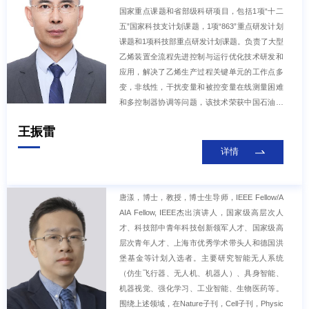
国家重点课题和省部级科研项目，包括1项“十二
五”国家科技支计划课题，1项“863”重点研发计划
课题和1项科技部重点研发计划课题。负责了大型
乙烯装置全流程先进控制与运行优化技术研发和
应用，解决了乙烯生产过程关键单元的工作点多
变，非线性，干扰变量和被控变量在线测量困难
和多控制器协调等问题，该技术荣获中国石油和
化学工业联合会科技进步一等奖，在国内12家大
王振雷
型乙烯生产企业中应用，显著提高了我国乙烯装
置优化运行水平，降低装置能耗，增加高附加值
详情
产品收率和经济效益。荣获国家科技进步二等奖2
项，省部级科技进步一等奖4项。在国内外学术期
刊和会议上发表论文80多篇。主要研究方向：复
唐漾，博士，教授，博士生导师，IEEE Fellow/A
杂工业过程建模、控制及优化，机器学习理论与
AIA Fellow, IEEE杰出演讲人，国家级高层次人
应用，群智能优化与应用，故障监测与诊断等。
才、科技部中青年科技创新领军人才、国家级高
层次青年人才、上海市优秀学术带头人和德国洪
堡基金等计划入选者。主要研究智能无人系统
（仿生飞行器、无人机、机器人）、具身智能、
机器视觉、强化学习、工业智能、生物医药等。
围绕上述领域，在Nature子刊，Cell子刊，Physic