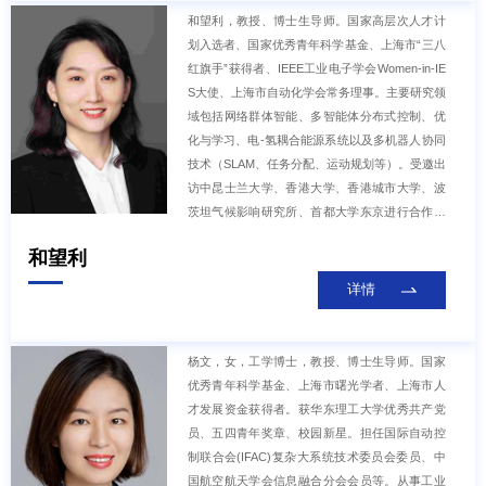
和望利，教授、博士生导师。国家高层次人才计
划入选者、国家优秀青年科学基金、上海市“三八
红旗手”获得者、IEEE工业电子学会Women-in-IE
S大使、上海市自动化学会常务理事。主要研究领
域包括网络群体智能、多智能体分布式控制、优
化与学习、电-氢耦合能源系统以及多机器人协同
技术（SLAM、任务分配、运动规划等）。受邀出
访中昆士兰大学、香港大学、香港城市大学、波
茨坦气候影响研究所、首都大学东京进行合作研
究，在IEEE汇刊、Automatica、自动化学报（英
和望利
文版）等重要学术刊物和会议上发表论文140余
篇，目前公开/授权国家发明专利15项，登记软件
详情
著作权22项，主持科技创新2030-“新一代人工智
能”重大项目课题、国家自然科学基金、上海市碳
中和基础研究特区项目等10余项。入选爱思唯尔
杨文，女，工学博士，教授、博士生导师。国家
中国高被引学者、全球前2%顶尖科学家“终身科
优秀青年科学基金、上海市曙光学者、上海市人
学影响力”榜单。荣获上海市自然科学奖一等奖、
才发展资金获得者。获华东理工大学优秀共产党
中国自动化学会青年科学家奖、高等教育（研究
员、五四青年奖章、校园新星。担任国际自动控
生）国家级教学成果奖一等奖、中国仪器仪表学
制联合会(IFAC)复杂大系统技术委员会委员、中
会科技进步奖（创新团队）。担任国际权威期刊I
国航空航天学会信息融合分会会员等。从事工业