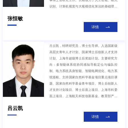
事博士后研究工作。长期致力于人工智能、模式
识别、计算机视觉与大规模优化算法的基础理论
创新、关键技术突破及前沿应用探索，主要研究
张恒敏
包括：1）开放环境下“感知-推理-决策”一体化智
能新范式：面向复杂开放场景下的图像、视频等
详情
多模态与小样本数据，构建“数据驱动+知识引
导”协同融合的新型智能框架，研究动态环境中自
主感知与逻辑推理的协同机制，突破传统视觉系
吕云凯，特聘研究员，博士生导师。入选国家级
统在封闭假设下的局限性，实现从受限感知向开
高层次青年人才计划、国家博士后创新人才支持
放世界认知的根本性跨越。2）可解释视觉计算的
计划、上海市超级博士后奖励计划。主要研究方
新理论与新方法：通过巧妙融合稀疏编码、低秩
向：多智能体系统协同感知导航定位与编队控
学习、张量分解等经典数学模型与先进深度神经
制、电力系统具身智能、智能电网优化、电力系
网络架构，构建面向真实复杂场景、兼具强泛化
统巡检。主持国家自然科学基金项目重点项目课
能力、结构可解释性与持续演进特性的新一代视
题、国家自然科学基金青年项目、博士后创新人
觉计算方法，突破传统“黑箱”式预测的局限性，
才支持计划项目、博士后面上项目、上海市科委
推动视觉智能系统向透明化、可理解化的“白
面上项目、上海航天科技创新基金、教育部产学
箱”范式转变，为人机协同
研创新基金项目、教育部重点实验室开放课题等
吕云凯
国家省部级课题10余项。近年来已在IEEE 汇刊等
控制领域权威期刊发表SCI论文20余篇，主编Spri
详情
nger英文专著和化学工业出版社中文专著各一
部，合作主编Elsevier英文专著一部。研究成果曾