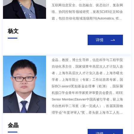
EEE神经网络汇刊 (2020-2023) 和IEEE工业信息
互联网信息安全、信息融合、状态估计、复杂网
学汇刊（2023-至今）副编辑。基
络、协同控制等领域研究，发表SCI/EI论文80余
篇，包括自动化领域顶级期刊(Automatica, IEEE
TAC)论文9篇。主持国家/省部级/企业课题18项，
杨文
其中包括国家自然科学基金面上项目(2项)、装备
预研教育部联合基金等。相关研究成果在中国航
详情
天科技集团、国家电网等多家企业平台实际应
用，获ZTE产学研合作高价值项目奖、中国开放
数据创新行系列活动核心赛事SODA杯特等
金晶，教授，博士生导师，信息科学与工程学院
奖。“面向复杂环境的多源信息估计理论与资源优
自动化系主任，国家级青年高层次人才计划入选
化方法”获2019年度上海市自然科学二等奖(第一
者，上海市高层次人才计划入选者，上海市曙光
完成人)。
学者，上海市院士（专家）工作站首席专家，国
际BCI-award奖励基金会理事（欧洲），国际脑
机接口学会青年科学家奖评审委员会委员，IEEE
Senior Member,Elsevier中国高被引学者，获上海
市自然科学二等奖（第一完成人），首届英国物
理学会“年度评审人”奖，牵头获上海市工人先锋
号。担任SCI期刊Journal of Neuroscience Metho
金晶
ds和Frontiers in Neurorobotics副主编，SCI期刊
Neural Networks执行编委(副主编)，脑机接口顶
详情