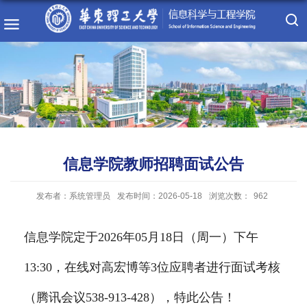
信息学院教师招聘面试公告
发布者：系统管理员
发布时间：2026-05-18
浏览次数：
962
信息学院定于
202
6
年
05
月
18
日
（
周一）下
午
13
:
30
，
在
线
对
高宏博
等
3
位应聘者进行面试考核
（腾讯会议
538
-
913
-
42
8
）
，特此公告！