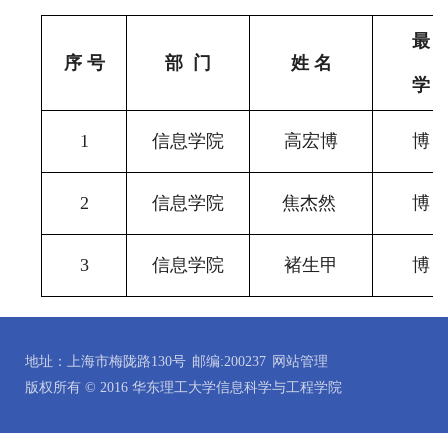
最
序
号
部
门
姓
名
学
1
信息学院
高宏博
博
2
信息学院
焦杰然
博
3
信息学院
褚生甲
博
地址：上海市梅陇路130号
邮编:200237
网站管理
版权所有 © 2016 华东理工大学信息科学与工程学院