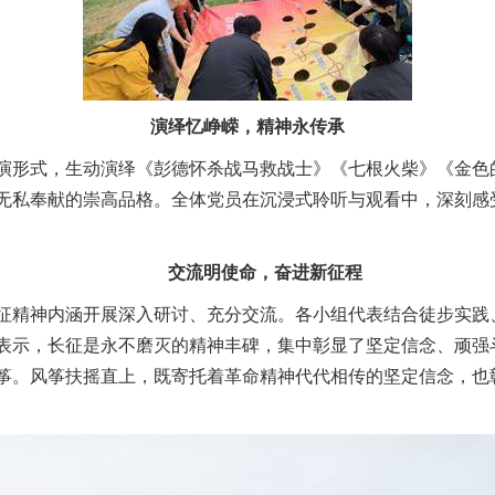
演绎忆峥嵘，精神永传承
演形式，生动演绎《彭德怀杀战马救战士》《七根火柴》《金色
无私奉献的崇高品格。全体党员在沉浸式聆听与观看中，深刻感
交流明使命，奋进新征程
征精神内涵开展深入研讨、充分交流。各小组代表结合徒步实践
表示，长征是永不磨灭的精神丰碑，集中彰显了坚定信念、顽强
筝。风筝扶摇直上，既寄托着革命精神代代相传的坚定信念，也