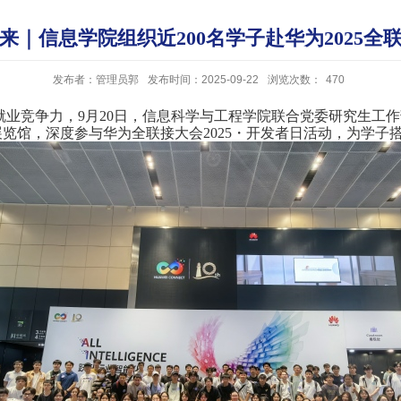
来｜信息学院组织近200名学子赴华为2025全
发布者：管理员郭
发布时间：2025-09-22
浏览次数：
470
就业竞争力，
9月20日，信息科学与工程学院联合党委研究生工
展览馆，深度参与华为全联接大会2025・开发者日活动，为学