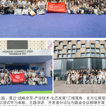
主题，通过“战略全景-产业技术-生态发展”三维视角
，全方位展现
沉浸式学习体验。
主题演讲
、
开发者分论坛与圆桌会议
相继
开展