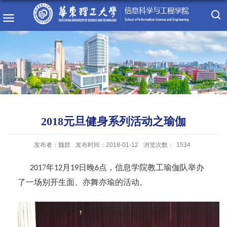
2018元旦健身系列活动之瑜伽
发布者：魏群
发布时间：2018-01-12
浏览次数：
1534
7
年
月
日晚
点，
信息学院
教工瑜伽队
举办
201
12
19
6
了
一场别开生面、亦舞亦瑜的活动。